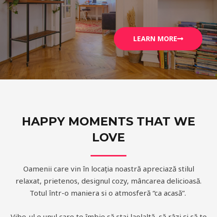
LEARN MORE
HAPPY MOMENTS THAT WE
LOVE
Oamenii care vin în locația noastră apreciază stilul
relaxat, prietenos, designul cozy, mâncarea delicioasă.
Totul într-o maniera si o atmosferă “ca acasă”.
Vibe-ul e unul care te îmbie să stai laolaltă, să râzi și să te