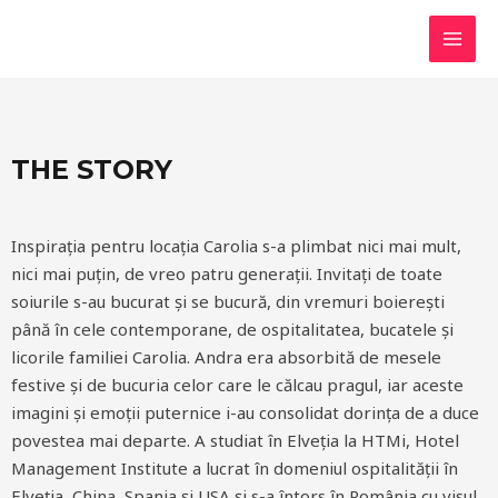
THE STORY
Inspirația pentru locația Carolia s-a plimbat nici mai mult,
nici mai puțin, de vreo patru generații. Invitați de toate
soiurile s-au bucurat și se bucură, din vremuri boierești
până în cele contemporane, de ospitalitatea, bucatele și
licorile familiei Carolia. Andra era absorbită de mesele
festive și de bucuria celor care le călcau pragul, iar aceste
imagini și emoții puternice i-au consolidat dorința de a duce
povestea mai departe. A studiat în Elveția la HTMi, Hotel
Management Institute a lucrat în domeniul ospitalității în
Elveția, China, Spania și USA și s-a întors în România cu visul